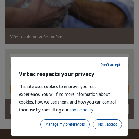
Više o zubima vaše mačke
Vrsta
Don't accept
Virbac respects your privacy
kategorija
This site uses cookies to improve your user
Pronađite proizvod
experience. You will find more information about
cookies, how we use them, and how you can control
OK
their use by consulting our
cookie policy
.
Manage my preferences
Yes, I accept