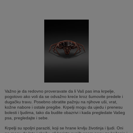
Važno je da redovno proveravate da li Vaš pas ima krpelje,
pogotovo ako voli da se odvažno kreće kroz šumovite predele i
dugačku travu. Posebno obratite pažnju na njihove uši, vrat,
kožne nabore i ostale pregibe. Krpelji mogu da ujedu i prenesu
bolesti i ljudima, tako da budite obazrivi i kada pregledate Vašeg
psa, pregledajte i sebe.
Krpelji su spoljni paraziti, koji se hrane krvlju životinja i ljudi. Oni