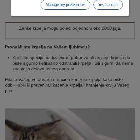
životinja.
Manage my preferences
Yes, I accept
Ženke krpelja mogu poleći odjednom oko 2000 jaja.
Pronašli ste krpelja na Vašem ljubimcu?
Koristite specijalno dizajniran pribor za uklanjanje krpelja da
biste sigurno i efikasno odstranili krpelja i bili sigurni da nema
zaostalih delova usnog aparata.
Pitajte Vašeg veterinara o načinu kontrole krpelja kako biste
odbili, ubili ili prevenirali kačenje krpelja i hranjenje krvlju Vašeg
psa.