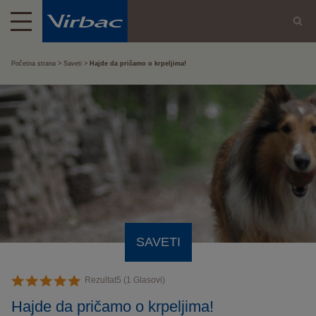
Početna strana
Saveti
Hajde da pričamo o krpeljima!
SAVETI
Rezultat
5
(
1
Glasovi)
Hajde da pričamo o krpeljima!