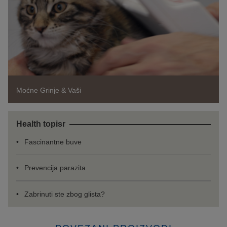
Moćne Grinje & Vaši
Health topisr
Fascinantne buve
Prevencija parazita
Zabrinuti ste zbog glista?