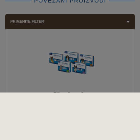
POVEZANI PROIZVODI
PRIMENITE FILTER
Effipro Spot - On
tretman protiv buva i
krpelja
Pročitajte više