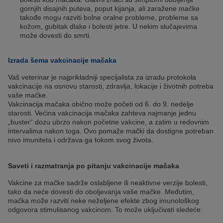
gornjih disajnih puteva, poput kijanja, ali zaražene mačke
takođe mogu razviti bolne oralne probleme, probleme sa
kožom, gubitak dlake i bolesti jetre. U nekim slučajevima
može dovesti do smrti.
Izrada šema vakcinacije mačaka
Vaš veterinar je najprikladniji specijalista za izradu protokola
vakcinacije na osnovu starosti, zdravlja, lokacije i životnih potreba
vaše mačke.
Vakcinacija mačaka obično može početi od 6. do 9. nedelje
starosti. Većina vakcinacija mačaka zahteva najmanje jednu
„buster“ dozu ubrzo nakon početne vakcine, a zatim u redovnim
intervalima nakon toga. Ovo pomaže mački da dostigne potreban
nivo imuniteta i održava ga tokom svog života.
Saveti i razmatranja po pitanju vakcinacije mačaka
Vakcine za mačke sadrže oslabljene ili neaktivne verzije bolesti,
tako da neće dovesti do oboljevanja vaše mačke. Međutim,
mačka može razviti neke neželjene efekte zbog imunološkog
odgovora stimulisanog vakcinom. To može uključivati sledeće: