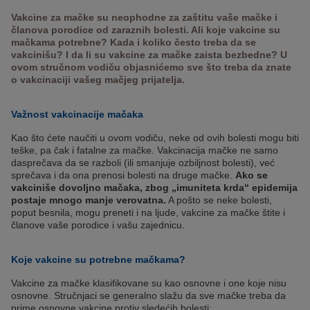
Vakcine za mačke su neophodne za zaštitu vaše mačke i
članova porodice od zaraznih bolesti. Ali koje vakcine su
mačkama potrebne? Kada i koliko često treba da se
vakcinišu? I da li su vakcine za mačke zaista bezbedne? U
ovom stručnom vodiču objasnićemo sve što treba da znate
o vakcinaciji vašeg mačjeg prijatelja.
Važnost vakcinacije mačaka
Kao što ćete naučiti u ovom vodiču, neke od ovih bolesti mogu biti
teške, pa čak i fatalne za mačke. Vakcinacija mačke ne samo
dasprečava da se razboli (ili smanjuje ozbiljnost bolesti), već
sprečava i da ona prenosi bolesti na druge mačke.
Ako se
vakciniše dovoljno mačaka, zbog „imuniteta krda“ epidemija
postaje mnogo manje verovatna.
A pošto se neke bolesti,
poput besnila, mogu preneti i na ljude, vakcine za mačke štite i
članove vaše porodice i vašu zajednicu.
Koje vakcine su potrebne mačkama?
Vakcine za mačke klasifikovane su kao osnovne i one koje nisu
osnovne. Stručnjaci se generalno slažu da sve mačke treba da
prime osnovne vakcine protiv sledećih bolesti: