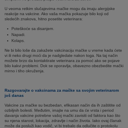
U veoma retkim slučajevima mačke mogu da imaju alergijske
reakcije na vakcine. Ako vaša mačka pokazuje bilo koji od
sledećih znakova, hitno posetite veterinara:
Poteškoće sa disanjem.
Napadi.
Kolaps.
Ne bi bilo loše da zakažete vakcinaciju mačke u vreme kada ćete
vi ili neko drugi moći da je nadgledate nakon toga. Na taj način
možete brzo da kontaktirate veterinara za pomoć ako se pojave
bilo kakvi problemi. Dok se oporavlja, obavezno obezbedite mački
mirno i tiho okruženja.
Razgovarajte o vakcinama za mačke sa svojim veterinarom
još danas
Vakcine za mačke su bezbedan, efikasan način da ih zaštitite od
ozbiljnih bolesti. Međutim, imajte na umu da će vrsta i period
davanja vakcine potrebne vašoj mački zavisiti od faktora kao što
su njena starost, lokacija, zdravlje i način života. Iako ovaj članak
može da posluži kao vodič, vi bi trebalo da odlučite o protokolu