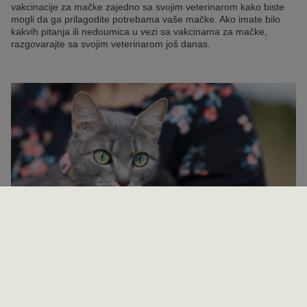
vakcinacije za mačke zajedno sa svojim veterinarom kako biste
mogli da ga prilagodite potrebama vaše mačke. Ako imate bilo
kakvih pitanja ili nedoumica u vezi sa vakcinama za mačke,
razgovarajte sa svojim veterinarom još danas.
Važni saveti kako da poboljšate oralno zdravlje vaše mačke