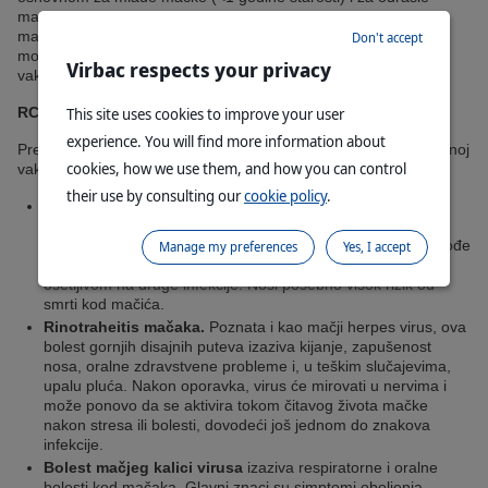
mačke sa pristupom otvorenom prostoru ili koje žive sa drugim
mačkama koje imaju pristup otvorenom prostoru. Veterinar će
Don't accept
moći da vas posavetuje da li vaša mačka ima koristi od ove
Virbac respects your privacy
vakcine.
This site uses cookies to improve your user
RCP vakcina
experience. You will find more information about
Preostale tri osnovne vakcine za mačke najčešće se daju u jednoj
cookies, how we use them, and how you can control
vakcini koja se zove RCP i sadrži viruse protiv sledećeg:
their use by consulting our
cookie policy
.
Panleukopenija mačaka.
Poznata i kao parvovirus,
panleukopenija mačaka je zarazna bolest koja izaziva
letargiju, gubitak apetita i gastrointestinalne probleme. Takođe
Manage my preferences
Yes, I accept
smanjuje broj belih krvnih zrnaca kod mačke, ostavljajući je
osetljivom na druge infekcije. Nosi posebno visok rizik od
smrti kod mačića.
Rinotraheitis mačaka.
Poznata i kao mačji herpes virus, ova
bolest gornjih disajnih puteva izaziva kijanje, zapušenost
nosa, oralne zdravstvene probleme i, u teškim slučajevima,
upalu pluća. Nakon oporavka, virus će mirovati u nervima i
može ponovo da se aktivira tokom čitavog života mačke
nakon stresa ili bolesti, dovodeći još jednom do znakova
infekcije.
Bolest mačjeg kalici virusa
izaziva respiratorne i oralne
bolesti kod mačaka. Glavni znaci su simptomi oboljenja