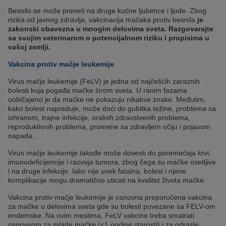
Besnilo se može preneti na druge kućne ljubimce i ljude. Zbog
rizika od javnog zdravlja, vakcinacija mačaka protiv besnila
je
zakonski obavezna u mnogim delovima sveta. Razgovarajte
sa svojim veterinarom o potencijalnom riziku i propisima u
vašoj zemlji.
Vakcina protiv mačje leukemije
Virus mačje leukemije (FeLV) je jedna od najčešćih zaraznih
bolesti koja pogađa mačke širom sveta. U ranim fazama
uobičajeno je da mačke ne pokazuju nikakve znake. Međutim,
kako bolest napreduje, može doći do gubitka težine, problema sa
ishranom, trajne infekcije, oralnih zdravstvenih problema,
reproduktivnih problema, promene sa zdravljem očiju i pojavom
napada.
Virus mačje leukemije takođe može dovesti do poremećaja krvi,
imunodeficijencije i razvoja tumora, zbog čega su mačke osetljive
i na druge infekcije. Iako nije uvek fatalna, bolest i njene
komplikacije mogu dramatično uticati na kvalitet života mačke.
Vakcina protiv mačje leukemije je osnovna preporučena vakcina
za mačke u delovima sveta gde su bolesti povezane sa FELV-om
endemske. Na ovim mestima, FeLV vakcine treba smatrati
osnovnom za mlade mačke (<1 godine starosti) i za odrasle