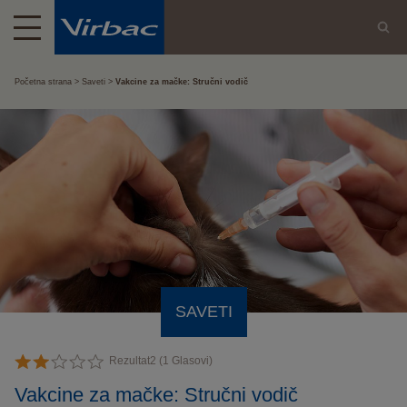
Početna strana
Saveti
Vakcine za mačke: Stručni vodič
SAVETI
Rezultat
2
(
1
Glasovi)
Vakcine za mačke: Stručni vodič