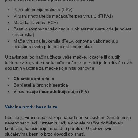
Panleukopenija mačaka (FPV)
Virusni rinotraheitis mačaka/herpes virus 1 (FHV-1)
Mačji kalici virus (FCV)
Besnilo (osnovna vakcinacija u oblastima sveta gde je bolest
endemska)
Mačja virusna leukemija (FeLV, osnovna vakcinacija u
oblastima sveta gde je bolest endemska)
U zavisnosti od načina života vaše mačke, lokacije ili drugih
faktora rizika, veterinar takođe može preporučiti jednu ili više ovih
dodatnih vakcina za mačke koje nisu osnovne:
Chlamidophila felis
Bordetella bronchiseptica
Virus mačje imunodeficijencije (FIV)
Vakcina protiv besnila za
Besnilo je virusna bolest koja napada nervni sistem. Simptomi su
neverovatno jaki i uznemirujući, a obolele mačke doživljavaju
konfuziju, halucinacije, napade i paralizu. U gotovo svim
slučajevima besnilo brzo dovodi do smrti.