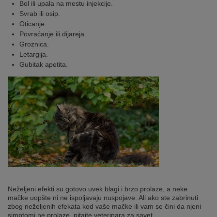
Bol ili upala na mestu injekcije.
Svrab ili osip.
Oticanje.
Povraćanje ili dijareja.
Groznica.
Letargija.
Gubitak apetita.
Neželjeni efekti su gotovo uvek blagi i brzo prolaze, a neke
mačke uopšte ni ne ispoljavaju nuspojave. Ali ako ste zabrinuti
zbog neželjenih efekata kod vaše mačke ili vam se čini da njeni
simptomi ne prolaze, pitajte veterinara za savet.