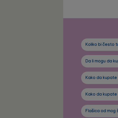
Koliko bi često 
Da li mogu da k
Kako da kupate
Kako da kupate
Flašica od mog š