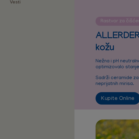
Vesti
Rastvor za čišće
ALLERDER
kožu
Nežna i pH neutral
optimizovalo stanje
Sadrži ceramide za o
neprijatnih mirisa.
Kupite Online