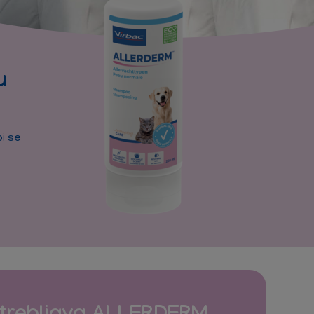
u
bi se