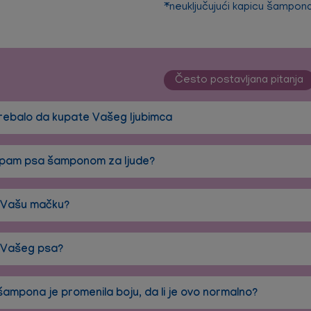
*neuključujući kapicu šampon
Često postavljana pitanja
trebalo da kupate Vašeg ljubimca
upam psa šamponom za ljude?
 Vašu mačku?
 Vašeg psa?
ampona je promenila boju, da li je ovo normalno?