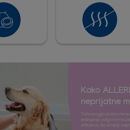
Kako ALLER
neprijatne m
Tehnologija protiv miris
jedinjenja odgovorna za 
efikasno da smanji nepr