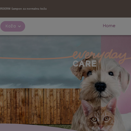
RDERM šampon za normalnu kožu
Home
Koža