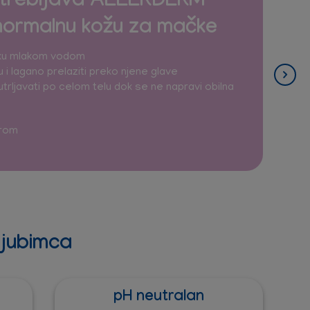
otrebljava ALLERDERM
ormalnu kožu za mačke
čku mlakom vodom
 i lagano prelaziti preko njene glave
utrljavati po celom telu dok se ne napravi obilna
irom
ljubimca
pH neutralan