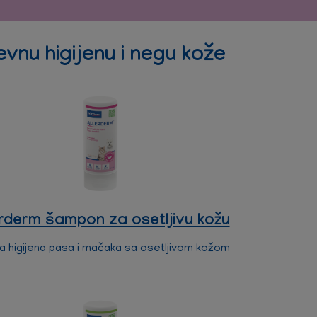
vnu higijenu i negu kože
erderm šampon za osetljivu kožu
a higijena pasa i mačaka sa osetljivom kožom