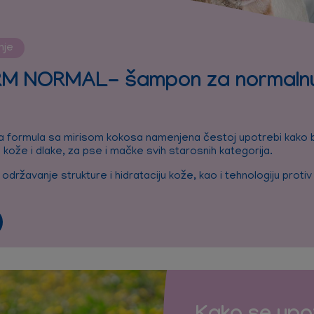
nje
M NORMAL- šampon za normaln
na formula sa mirisom kokosa namenjena čestoj upotrebi kako 
 kože i dlake, za pse i mačke svih starosnih kategorija.
državanje strukture i hidrataciju kože, kao i tehnologiju protiv