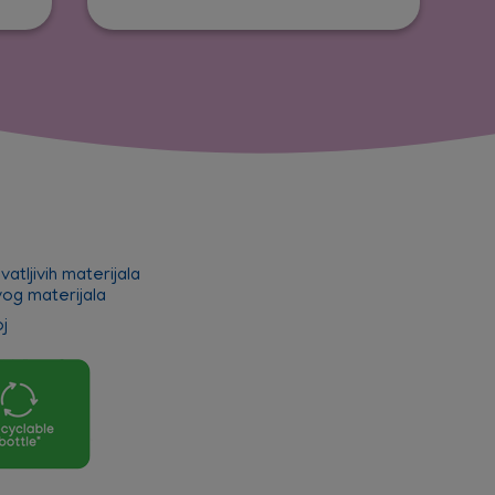
atljivih materijala
vog materijala
j