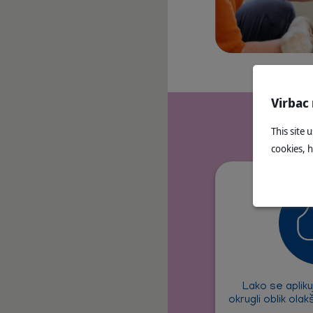
Virbac
This site 
cookies, 
Lako se aplik
okrugli oblik ola