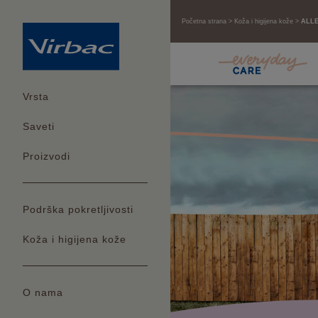
Početna strana
Koža i higijena kože
ALLE
Vrsta
Saveti
Proizvodi
Podrška pokretljivosti
Koža i higijena kože
O nama