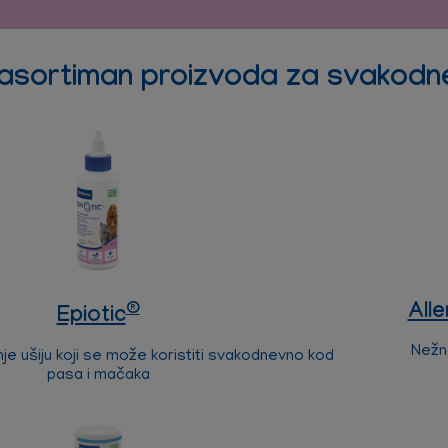
 asortiman proizvoda za svakodne
®
All
Epiotic
Nežn
je ušiju koji se može koristiti svakodnevno kod
pasa i mačaka