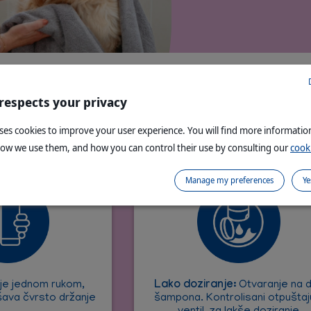
 respects your privacy
Šampon lak za upo
uses cookies to improve your user experience. You will find more informati
how we use them, and how you can control their use by consulting our
cooki
Manage my preferences
Ye
uje jednom rukom,
Lako doziranje:
Otvaranje na 
kšava čvrsto držanje
šampona. Kontrolisani otpuštaj