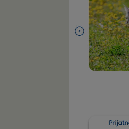
ljava ALLERDERM
nu kožu za pse
 vodom
elaziti preko njegove glave
 po celom telu dok se ne napravi obilna
Prijat