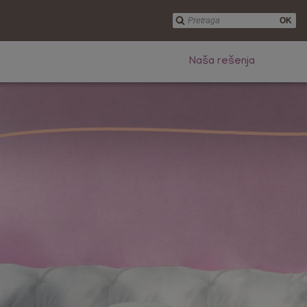
OK
Naša rešenja