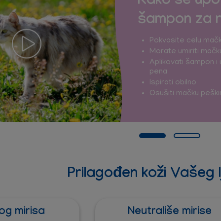
Kako se up
šampon za n
Pokvasite celu ma
Morate umiriti mačku
Aplikovati šampon i 
pena
Ispirati obilno
Osušiti mačku pešk
Prilagođen koži Vašeg 
nog mirisa
Neutrališe mirise