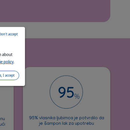
Don't accept
trebu
on about
e policy
.
s, I accept
95% vlasnika ljubimca je potvrdilo da
dnu
je šampon lak za upotrebu
ući