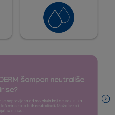
DERM šampon neutrališe
irise?
a je napravljena od molekula koji se vezuju za
loš miris kako bi ih neutralisali. Može brzo i
ijatne mirise.