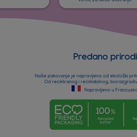
ventil, za lakše doziranje
Predano prirodi
Naše pakovanje je napravljeno od ekološki prihv
Od recikliranog i reciklabilnog, biorazgradi
Napravljeno u Francusko