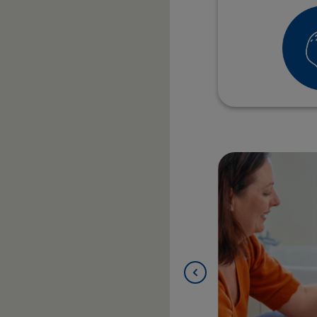
prirodno nalaze u spoljašnjim slojevima
ju sa drugim lipidima i na taj način
ima kože. Zajedno sa esencijalnim
taminu F, takođe pomažu u smanjenju
održavanju strukture i hidratacije