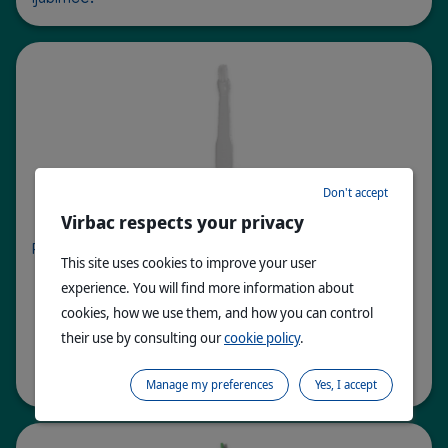
Don't accept
®
C.E.T.
Četkica za zube za mačke
Virbac respects your privacy
Posebno je dizajniran za mačja usta.
This site uses cookies to improve your user
Četkica je mekana, nežna i laka za upotrebu.
experience. You will find more information about
Duge, meke čekinje sa šiljastim čuperkom
cookies, how we use them, and how you can control
omogućavaju pranje mačjih teško dostupnih
their use by consulting our
cookie policy
.
zadnjih zuba.
Manage my preferences
Yes, I accept