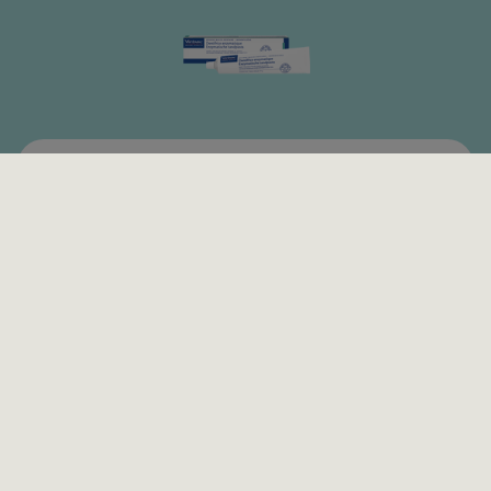
®
C.E.T.
Enzymatic paste za zube za mačke
®
C.E.T.
Enzymatic četkice za zube
Aditiv za vodu za mačke