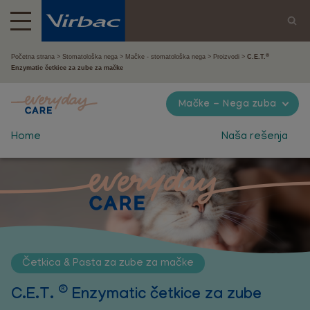
®
Početna strana
Stomatološka nega
Mačke - stomatološka nega
Proizvodi
C.E.T.
Enzymatic četkice za zube za mačke
Mačke - Nega zuba
Home
Naša rešenja
Četkica & Pasta za zube za mačke
®
C.E.T.
Enzymatic četkice za zube